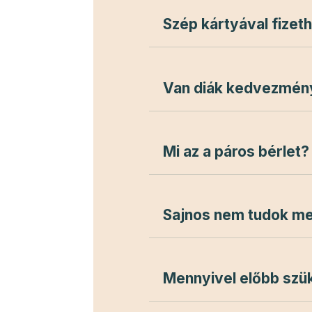
Szép kártyával fizet
Van diák kedvezmén
Mi az a páros bérlet?
Sajnos nem tudok me
Mennyivel előbb szü