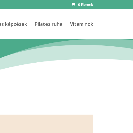
0 Elemek
tes képzések
Pilates ruha
Vitaminok