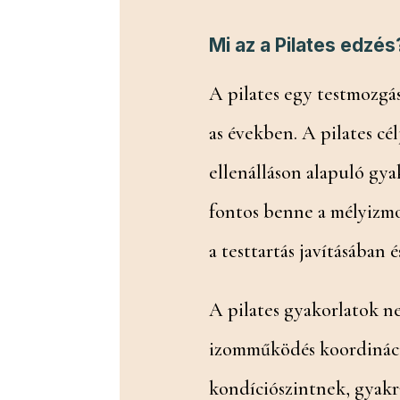
Mi az a Pilates edzés
A pilates egy testmozgás
as években. A pilates cél
ellenálláson alapuló gya
fontos benne a mélyizmo
a testtartás javításában
A pilates gyakorlatok ne
izomműködés koordináció
kondíciószintnek, gyakra