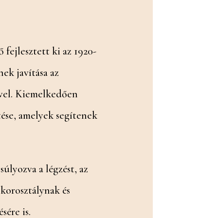
fejlesztett ki az 1920-
nek javítása az
gével. Kiemelkedően
tése, amelyek segítenek
úlyozva a légzést, az
korosztálynak és
sére is.