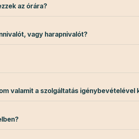
ezzek az órára?
nnivalót, vagy harapnivalót?
m valamit a szolgáltatás igénybevételével
elben?