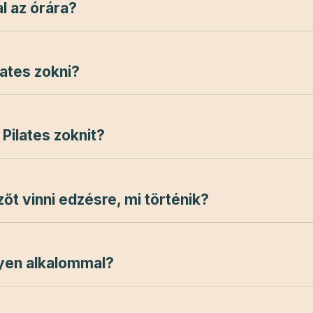
 az órára?
lates zokni?
 Pilates zoknit?
zőt vinni edzésre, mi történik?
ilyen alkalommal?