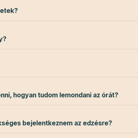
hetek?
y?
nni, hogyan tudom lemondani az órát?
kséges bejelentkeznem az edzésre?