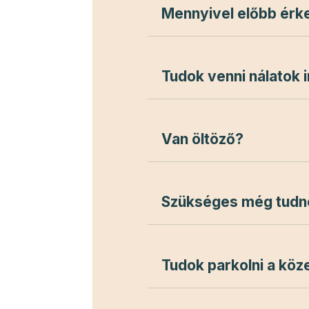
Mennyivel előbb érk
Tudok venni nálatok i
Van öltöző?
Szükséges még tudno
Tudok parkolni a köz