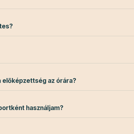
ates?
 előképzettség az órára?
portként használjam?