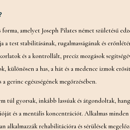
?
 forma, amelyet Joseph Pilates német születésű edző 
ja a test stabilitásának, rugalmasságának és erőnlété
korlatok és a kontrollált, precíz mozgások segítsé
k, különösen a has, a hát és a medence izmok erősí
 és a gerinc egészségének megőrzésében.
m túl gyorsak, inkább lassúak és átgondoltak, hangs
ját és a mentális koncentrációt. Alkalmas minden 
n alkalmazzák rehabilitációra és sérülések megelőzé