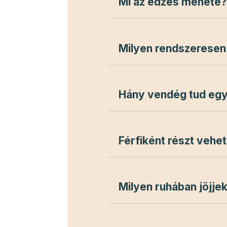
Mi az edzés menete
Milyen rendszeresen 
Hány vendég tud egy
Férfiként részt vehe
Milyen ruhában jöjje