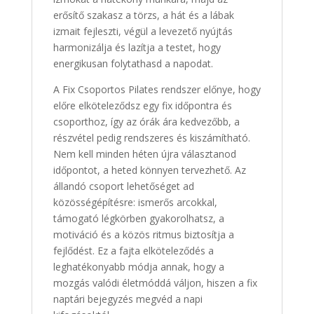
erősítő szakasz a törzs, a hát és a lábak
izmait fejleszti, végül a levezető nyújtás
harmonizálja és lazítja a testet, hogy
energikusan folytathasd a napodat.
A Fix Csoportos Pilates rendszer előnye, hogy
előre elköteleződsz egy fix időpontra és
csoporthoz, így az órák ára kedvezőbb, a
részvétel pedig rendszeres és kiszámítható.
Nem kell minden héten újra választanod
időpontot, a heted könnyen tervezhető. Az
állandó csoport lehetőséget ad
közösségépítésre: ismerős arcokkal,
támogató légkörben gyakorolhatsz, a
motiváció és a közös ritmus biztosítja a
fejlődést. Ez a fajta elköteleződés a
leghatékonyabb módja annak, hogy a
mozgás valódi életmóddá váljon, hiszen a fix
naptári bejegyzés megvéd a napi