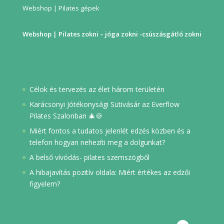
Webshop | Pilates gépek
Webshop | Pilates zokni – jóga zokni -csúszásgátló zokni
Célok és tervezés az élet három területén
Karácsonyi Jótékonysági Sütivásár az Everflow
Pilates Szalonban 🎄🍪
Miért fontos a tudatos jelenlét edzés közben és a
telefon hogyan nehezíti meg a dolgunkat?
A belső vívódás- pilates szemszögből
A hibajavítás pozitív oldala: Miért értékes az edzői
figyelem?