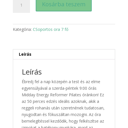
Midday
Kosárba teszem
Energy
-
10
alkalmas
Kategória:
CSoportos ora 7 fő
bérlet
-
Szerda
és
Leírás
péntek
9:00
Leírás
mennyiség
Ébredj fel a nap közepén a test és az elme
egyensúlyával a szerda-péntek 9:00 órás
Midday Energy Reformer Pilates óránkon! Ez
az 50 perces edzés ideális azoknak, akik a
reggeli rohanás után szeretnének tudatosan,
nyugodtan és fókuszáltan mozogni. Az óra
bemelegítéssel kezdődik, hogy felkészítse az
izmokat a hatékony munkára, majd az