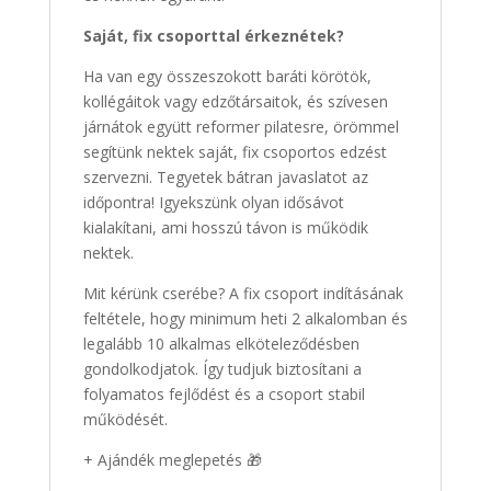
Saját, fix csoporttal érkeznétek?
Ha van egy összeszokott baráti körötök,
kollégáitok vagy edzőtársaitok, és szívesen
járnátok együtt reformer pilatesre, örömmel
segítünk nektek saját, fix csoportos edzést
szervezni. Tegyetek bátran javaslatot az
időpontra! Igyekszünk olyan idősávot
kialakítani, ami hosszú távon is működik
nektek.
Mit kérünk cserébe? A fix csoport indításának
feltétele, hogy minimum heti 2 alkalomban és
legalább 10 alkalmas elköteleződésben
gondolkodjatok. Így tudjuk biztosítani a
folyamatos fejlődést és a csoport stabil
működését.
+ Ajándék meglepetés 🎁