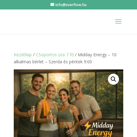
info@everflow.hu
Kezdőlap
/
CSoportos ora 7 fő
/ Midday Energy – 10
alkalmas bérlet – Szerda és péntek 9:00