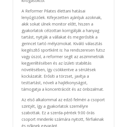
kifogásoktól.
A Reformer Pilates élettani hatásai
lenyűgözőek. Kifejezetten ajánljuk azoknak,
akik sokat ülnek monitor előtt, hiszen a
gyakorlatok célzottan korrigálják a hanyag
tartást, nyitják a vállakat és megerősítik a
gerincet tartó mélyizmokat. Kiváló választás
kiegészítő sportként is: ha rendszeresen futsz
vagy úszol, a reformer segít az aszimmetriák
kiegyenlítésében és az ízületi stabilitás
növelésében, így csökkentve a sérülések
kockázatát. Erősíti a törzset, javítja a
testtartást, növeli a hajlékonyságot,
támogatja a koncentrációt és az önbizalmat.
Az első alkalommal az edző felméri a csoport
szintjét, így a gyakorlatok személyre
szabottak. Ez a szerda-péntek 9:00 órás
csoport mindenki számára nyitott, férfiaknak
és nőknek egyaránt.